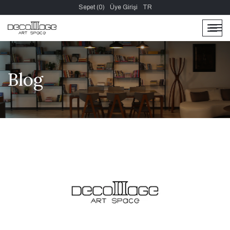
Sepet (0)
Üye Girişi
TR
men
men
Blog