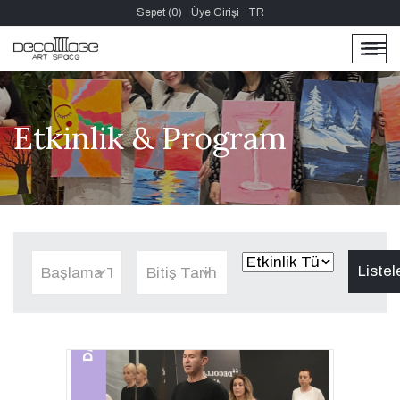
Sepet (0)
Üye Girişi
TR
men
men
Etkinlik & Program