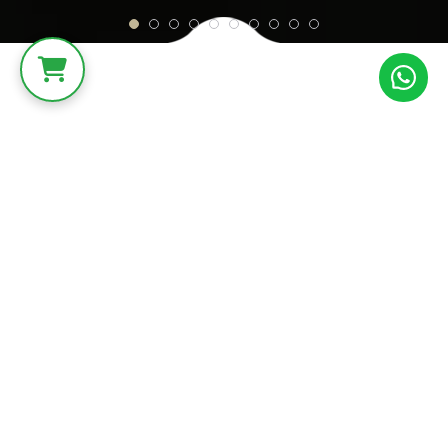
PROGRAM
Yaklaşan
etkinlikleri
keşfedin
Sanatı yalnızca izlemeyin; deneyimleyin. Atölye, tiyatro ve özel
buluşmalardan size uygun olanı seçin.