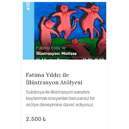
Fatima Yıldız ile
İllüstrasyon Atölyesi
Suluboya ile illüstrasyon sanatını
keşfetmek isteyenleri benzersiz bir
atölye deneyimine davet ediyoruz.
2.500 ₺