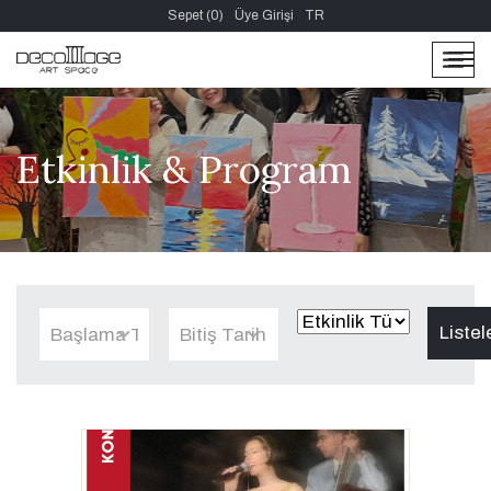
Sepet (0)
Üye Girişi
TR
men
men
Etkinlik & Program