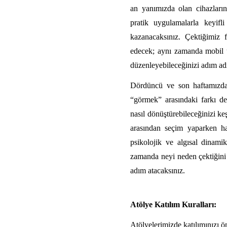
an yanımızda olan cihazların
pratik uygulamalarla keyifl
kazanacaksınız. Çektiğimiz fo
edecek; aynı zamanda mobil uy
düzenleyebileceğinizi adım ad
Dördüncü ve son haftamızda 
“görmek” arasındaki farkı der
nasıl dönüştürebileceğinizi ke
arasından seçim yaparken han
psikolojik ve algısal dinamik
zamanda neyi neden çektiğini b
adım atacaksınız.
Atölye Katılım Kuralları:
Atölyelerimizde katılımınızı ön