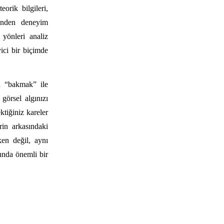
orik bilgileri,
rinden deneyim
 yönleri analiz
yici bir biçimde
n “bakmak” ile
görsel algınızı
ktiğiniz kareler
rin arkasındaki
ken değil, aynı
lunda önemli bir