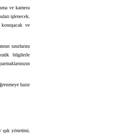
zlama ve kamera
uları işlenecek.
 konuşacak ve
ının sınırlarını
atik bilgilerle
 parmaklarınızın
 öğrenmeye hazır
 / ışık yönetimi.