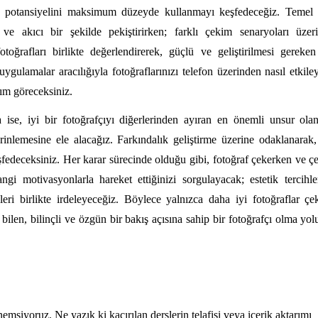
 potansiyelini maksimum düzeyde kullanmayı keşfedeceğiz. Temel te
i ve akıcı bir şekilde pekiştirirken; farklı çekim senaryoları üze
toğrafları birlikte değerlendirerek, güçlü ve geliştirilmesi gereken
gulamalar aracılığıyla fotoğraflarınızı telefon üzerinden nasıl etkile
ım göreceksiniz.
ise, iyi bir fotoğrafçıyı diğerlerinden ayıran en önemli unsur ola
inlemesine ele alacağız. Farkındalık geliştirme üzerine odaklanarak, 
şfedeceksiniz. Her karar sürecinde olduğu gibi, fotoğraf çekerken ve çe
gi motivasyonlarla hareket ettiğinizi sorgulayacak; estetik tercihle
leri birlikte irdeleyeceğiz. Böylece yalnızca daha iyi fotoğraflar çe
ilen, bilinçli ve özgün bir bakış açısına sahip bir fotoğrafçı olma yo
emsiyoruz. Ne yazık ki kaçırılan derslerin telafisi veya içerik aktarımı