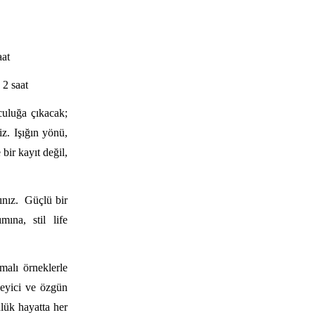
aat
 2 saat
culuğa çıkacak;
iz. Işığın yönü,
bir kayıt değil,
sınız. Güçlü bir
mına, stil life
alı örneklerle
leyici ve özgün
nlük hayatta her