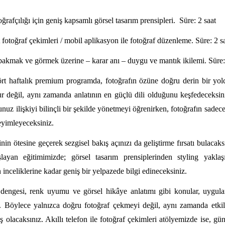
oğrafçılığı için geniş kapsamlı görsel tasarım prensipleri. Süre: 2 saat
t fotoğraf çekimleri / mobil aplikasyon ile fotoğraf düzenleme. Süre: 2 s
 bakmak ve görmek üzerine – karar anı – duygu ve mantık ikilemi. Süre:
ört haftalık premium programda, fotoğrafın özüne doğru derin bir yol
sur değil, aynı zamanda anlatının en güçlü dili olduğunu keşfedeceksin
nuz ilişkiyi bilinçli bir şekilde yönetmeyi öğrenirken, fotoğrafın sadece 
eyimleyeceksiniz.
in ötesine geçerek sezgisel bakış açınızı da geliştirme fırsatı bulacak
layan eğitimimizde; görsel tasarım prensiplerinden styling yaklaşı
 inceliklerine kadar geniş bir yelpazede bilgi edineceksiniz.
engesi, renk uyumu ve görsel hikâye anlatımı gibi konular, uygulam
ak. Böylece yalnızca doğru fotoğraf çekmeyi değil, aynı zamanda etki
 olacaksınız. Akıllı telefon ile fotoğraf çekimleri atölyemizde ise, gü