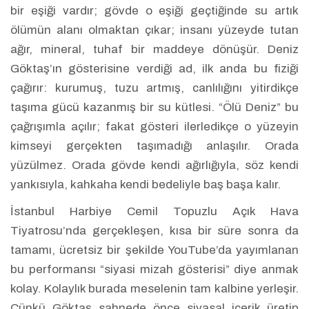
bir eşiği vardır; gövde o eşiği geçtiğinde su artık
ölümün alanı olmaktan çıkar; insanı yüzeyde tutan
ağır, mineral, tuhaf bir maddeye dönüşür. Deniz
Göktaş’ın gösterisine verdiği ad, ilk anda bu fiziği
çağırır: kurumuş, tuzu artmış, canlılığını yitirdikçe
taşıma gücü kazanmış bir su kütlesi. “Ölü Deniz” bu
çağrışımla açılır; fakat gösteri ilerledikçe o yüzeyin
kimseyi gerçekten taşımadığı anlaşılır. Orada
yüzülmez. Orada gövde kendi ağırlığıyla, söz kendi
yankısıyla, kahkaha kendi bedeliyle baş başa kalır.
İstanbul Harbiye Cemil Topuzlu Açık Hava
Tiyatrosu’nda gerçekleşen, kısa bir süre sonra da
tamamı, ücretsiz bir şekilde YouTube’da yayımlanan
bu performansı “siyasi mizah gösterisi” diye anmak
kolay. Kolaylık burada meselenin tam kalbine yerleşir.
Çünkü Göktaş sahnede önce siyasal içerik üretip