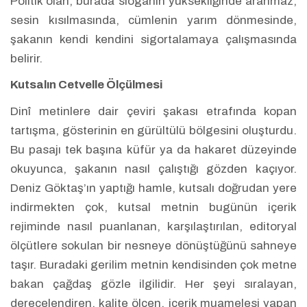
Politik olan, burada sloganın yüksekliğinde aranmaz;
sesin kısılmasında, cümlenin yarım dönmesinde,
şakanın kendi kendini sigortalamaya çalışmasında
belirir.
Kutsalın Cetvelle Ölçülmesi
Dinî metinlere dair çeviri şakası etrafında kopan
tartışma, gösterinin en gürültülü bölgesini oluşturdu.
Bu pasajı tek başına küfür ya da hakaret düzeyinde
okuyunca, şakanın nasıl çalıştığı gözden kaçıyor.
Deniz Göktaş’ın yaptığı hamle, kutsalı doğrudan yere
indirmekten çok, kutsal metnin bugünün içerik
rejiminde nasıl puanlanan, karşılaştırılan, editoryal
ölçütlere sokulan bir nesneye dönüştüğünü sahneye
taşır. Buradaki gerilim metnin kendisinden çok metne
bakan çağdaş gözle ilgilidir. Her şeyi sıralayan,
derecelendiren, kalite ölçen, içerik muamelesi yapan