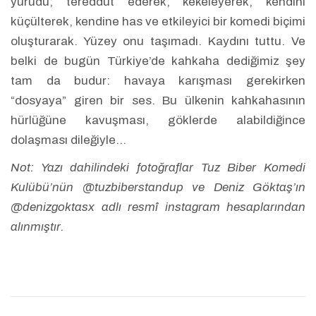
yürüdü; tereddüt ederek, kekeleyerek, kendini
küçülterek, kendine has ve etkileyici bir komedi biçimi
oluşturarak. Yüzey onu taşımadı. Kaydını tuttu. Ve
belki de bugün Türkiye’de kahkaha dediğimiz şey
tam da budur: havaya karışması gerekirken
“dosyaya” giren bir ses. Bu ülkenin kahkahasının
hürlüğüne kavuşması, göklerde alabildiğince
dolaşması dileğiyle…
Not: Yazı dahilindeki fotoğraflar Tuz Biber Komedi
Kulübü’nün @tuzbiberstandup ve Deniz Göktaş’ın
@denizgoktasx adlı resmî instagram hesaplarından
alınmıştır.