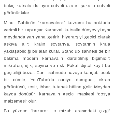
bakış kutsala da aynı cetveli uzatır; şaka o cetveli
görünür kılar.
Mihail Bahtin’in “karnavalesk” kavramı bu noktada
verimli bir kapı açar. Karnaval, kutsalla dünyeviyi aynı
meydanda yan yana getirir; hiyerarşiyi geçici olarak
askıya alır; kralın soytarıya, soytarının krala
yaklaşabildiği bir alan kurar. Stand up sahnesi de bir
bakıma modern karnavalın daraltılmış biçimidir:
mikrofon, ışık, seyirci ve risk. Fakat dijital kayıt bu
geçiciliği bozar. Canlı sahnede havaya karışabilecek
bir cümle, YouTube’da saniye damgası, ekran
görüntüsü, kesit, ihbar, tutanak hâline gelir. Meydan
kayda dönüşür; karnavalın geçici maskesi “dosya
malzemesi” olur.
Bu yüzden “hakaret ile mizah arasındaki çizgi”