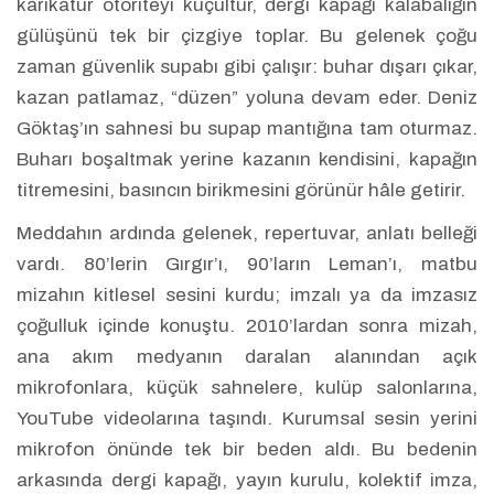
karikatür otoriteyi küçültür, dergi kapağı kalabalığın
gülüşünü tek bir çizgiye toplar. Bu gelenek çoğu
zaman güvenlik supabı gibi çalışır: buhar dışarı çıkar,
kazan patlamaz, “düzen” yoluna devam eder. Deniz
Göktaş’ın sahnesi bu supap mantığına tam oturmaz.
Buharı boşaltmak yerine kazanın kendisini, kapağın
titremesini, basıncın birikmesini görünür hâle getirir.
Meddahın ardında gelenek, repertuvar, anlatı belleği
vardı. 80’lerin Gırgır’ı, 90’ların Leman’ı, matbu
mizahın kitlesel sesini kurdu; imzalı ya da imzasız
çoğulluk içinde konuştu. 2010’lardan sonra mizah,
ana akım medyanın daralan alanından açık
mikrofonlara, küçük sahnelere, kulüp salonlarına,
YouTube videolarına taşındı. Kurumsal sesin yerini
mikrofon önünde tek bir beden aldı. Bu bedenin
arkasında dergi kapağı, yayın kurulu, kolektif imza,