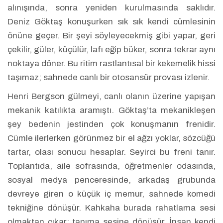
alınışında, sonra yeniden kurulmasında saklıdır.
Deniz Göktaş konuşurken sık sık kendi cümlesinin
önüne geçer. Bir şeyi söyleyecekmiş gibi yapar, geri
çekilir, güler, küçülür, lafı eğip büker, sonra tekrar aynı
noktaya döner. Bu ritim rastlantısal bir kekemelik hissi
taşımaz; sahnede canlı bir otosansür provası izlenir.
Henri Bergson gülmeyi, canlı olanın üzerine yapışan
mekanik katılıkta aramıştı. Göktaş’ta mekanikleşen
şey bedenin jestinden çok konuşmanın frenidir.
Cümle ilerlerken görünmez bir el ağzı yoklar, sözcüğü
tartar, olası sonucu hesaplar. Seyirci bu freni tanır.
Toplantıda, aile sofrasında, öğretmenler odasında,
sosyal medya penceresinde, arkadaş grubunda
devreye giren o küçük iç memur, sahnede komedi
tekniğine dönüşür. Kahkaha burada rahatlama sesi
olmaktan çıkar; tanıma sesine dönüşür. İnsan kendi