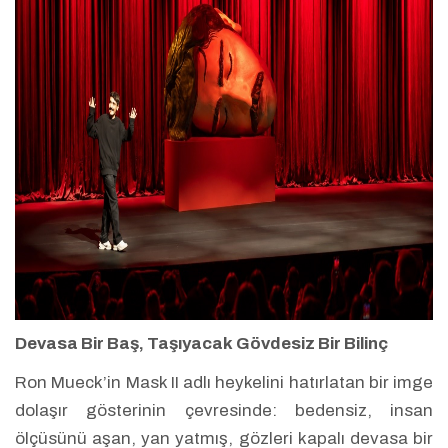
Devasa Bir Baş, Taşıyacak Gövdesiz Bir Bilinç
Ron Mueck’in Mask II adlı heykelini hatırlatan bir imge
dolaşır gösterinin çevresinde: bedensiz, insan
ölçüsünü aşan, yan yatmış, gözleri kapalı devasa bir