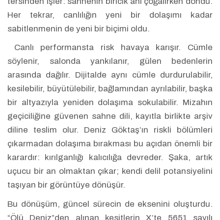
tersinden işler: sahnenin biricik ânı çoğalırken dondu.
Her tekrar, canlılığın yeni bir dolaşımı kadar
sabitlenmenin de yeni bir biçimi oldu.
Canlı performansta risk havaya karışır. Cümle
söylenir, salonda yankılanır, gülen bedenlerin
arasında dağılır. Dijitalde aynı cümle durdurulabilir,
kesilebilir, büyütülebilir, bağlamından ayrılabilir, başka
bir altyazıyla yeniden dolaşıma sokulabilir. Mizahın
geçiciliğine güvenen sahne dili, kayıtla birlikte arşiv
diline teslim olur. Deniz Göktaş’ın riskli bölümleri
çıkarmadan dolaşıma bırakması bu açıdan önemli bir
karardır: kırılganlığı kalıcılığa devreder. Şaka, artık
uçucu bir an olmaktan çıkar; kendi delil potansiyelini
taşıyan bir görüntüye dönüşür.
Bu dönüşüm, güncel sürecin de eksenini oluşturdu.
“Ölü Deniz”den alınan kesitlerin X’te 5651 sayılı