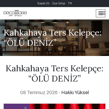
Sepet (0)
Üye Girişi
TR
men
men
Kahkahaya Ters Kelepçe:
“ÖLÜ DENİZ”
Kahkahaya Ters Kelepçe:
“ÖLÜ DENİZ”
08 Temmuz 2026 -
Hakkı Yüksel