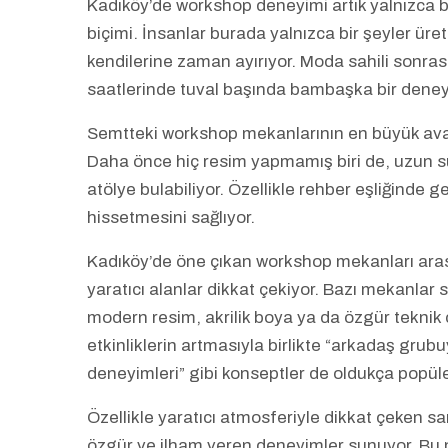
Kadıköy’de workshop deneyimi artık yalnızca bi
biçimi. İnsanlar burada yalnızca bir şeyler ü
kendilerine zaman ayırıyor. Moda sahili sonras
saatlerinde tuval başında bambaşka bir deney
Semtteki workshop mekanlarının en büyük avanta
Daha önce hiç resim yapmamış biri de, uzun sür
atölye bulabiliyor. Özellikle rehber eşliğinde ge
hissetmesini sağlıyor.
Kadıköy’de öne çıkan workshop mekanları arasın
yaratıcı alanlar dikkat çekiyor. Bazı mekanlar 
modern resim, akrilik boya ya da özgür tekni
etkinliklerin artmasıyla birlikte “arkadaş grubu
deneyimleri” gibi konseptler de oldukça popüle
Özellikle yaratıcı atmosferiyle dikkat çeken sa
özgür ve ilham veren deneyimler sunuyor. Bu n