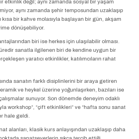
r etkinlik değil; aynı zamanda sosyal bir yaşam
retmiyor, aynı zamanda şehir temposundan uzaklaşıp
ı kısa bir kahve molasıyla başlayan bir gün, akşam
ime dönüşebiliyor.
jlarından biri ise herkes için ulaşılabilir olması.
edir sanatla ilgilenen biri de kendine uygun bir
rçekleşen yaratıcı etkinlikler, katılımcıların rahat
da sanatın farklı disiplinlerini bir araya getiren
seramik ve heykel üzerine yoğunlaşırken, bazıları ise
k çalışmalar sunuyor. Son dönemde deneyim odaklı
yla workshop”, “çift etkinlikleri” ve “hafta sonu sanat
r hale geldi.
nat alanları, klasik kurs anlayışından uzaklaşıp daha
oktada sanatseverlerin sıkça tercih ettiği