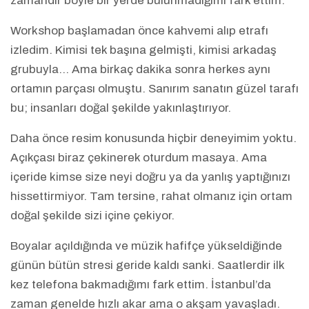
zamandır böyle bir yerde bulunmadığımı fark ettim.
Workshop başlamadan önce kahvemi alıp etrafı
izledim. Kimisi tek başına gelmişti, kimisi arkadaş
grubuyla… Ama birkaç dakika sonra herkes aynı
ortamın parçası olmuştu. Sanırım sanatın güzel tarafı
bu; insanları doğal şekilde yakınlaştırıyor.
Daha önce resim konusunda hiçbir deneyimim yoktu.
Açıkçası biraz çekinerek oturdum masaya. Ama
içeride kimse size neyi doğru ya da yanlış yaptığınızı
hissettirmiyor. Tam tersine, rahat olmanız için ortam
doğal şekilde sizi içine çekiyor.
Boyalar açıldığında ve müzik hafifçe yükseldiğinde
günün bütün stresi geride kaldı sanki. Saatlerdir ilk
kez telefona bakmadığımı fark ettim. İstanbul’da
zaman genelde hızlı akar ama o akşam yavaşladı.