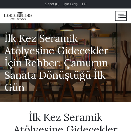
Sepet (0)
Üye Girişi
TR
men
men
İlk Kez Seramik
Atölyesine Gidecekler
İçin Rehber: Çamurun
Sanata Dönüştüğü İlk
Gün
İlk Kez Seramik
Atölyesine Gidecekler