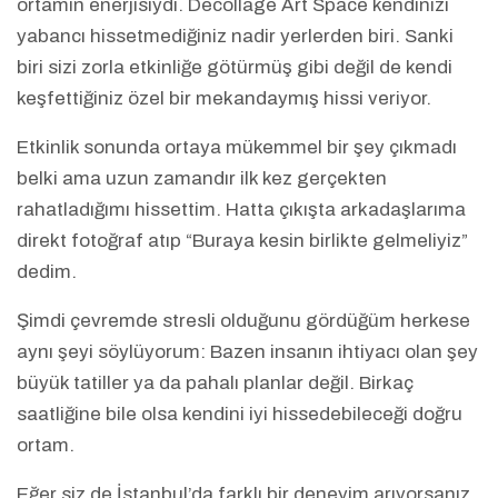
ortamın enerjisiydi. Decollage Art Space kendinizi
yabancı hissetmediğiniz nadir yerlerden biri. Sanki
biri sizi zorla etkinliğe götürmüş gibi değil de kendi
keşfettiğiniz özel bir mekandaymış hissi veriyor.
Etkinlik sonunda ortaya mükemmel bir şey çıkmadı
belki ama uzun zamandır ilk kez gerçekten
rahatladığımı hissettim. Hatta çıkışta arkadaşlarıma
direkt fotoğraf atıp “Buraya kesin birlikte gelmeliyiz”
dedim.
Şimdi çevremde stresli olduğunu gördüğüm herkese
aynı şeyi söylüyorum: Bazen insanın ihtiyacı olan şey
büyük tatiller ya da pahalı planlar değil. Birkaç
saatliğine bile olsa kendini iyi hissedebileceği doğru
ortam.
Eğer siz de İstanbul’da farklı bir deneyim arıyorsanız,