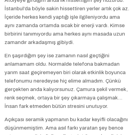
Atölyeye girdiğim anda ilk hissettiğim şey huzurdu.
İstanbul’da böyle sakin hissettiren yerler artık çok az.
İçeride herkes kendi yaptığı işle ilgileniyordu ama
aynı zamanda ortamda sıcak bir enerji vardı. Kimse
birbirini tanımıyordu ama herkes aynı masada uzun
zamandır arkadaşmış gibiydi.
En şaşırdığım şey ise zamanın nasıl geçtiğini
anlamamam oldu. Normalde telefona bakmadan
yarım saat geçiremeyen biri olarak etkinlik boyunca
telefonumu neredeyse hiç elime almadım. Çünkü
gerçekten anda kalıyorsunuz. Çamura şekil vermek,
renk seçmek, ortaya bir şey çıkarmaya çalışmak…
İnsan fark etmeden bütün stresini unutuyor.
Açıkçası seramik yapmanın bu kadar keyifli olacağını
düşünmemiştim. Ama asıl farkı yaratan şey bence