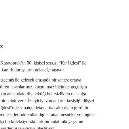
z
ratoprak’ın 50. kişisel sergisi “Kır İğdesi” ile
kararlı duruşlarını geleceğe taşıyor.
geçmiş ile gelecek arasında bir sentez ortaya
diren tasarılarımız, kaçınılmaz biçimde geçmişin
aman arasındaki diyalektiği belirsizlikten olasılığa
ir soluk verir. İzleyiciyi zamanların kesiştiği düşsel
İğdesi”nde sanatçı; detaylarda saklı olanı görünür
ren eserlerinde kullandığı sıradan nesneler ve imgeler
çı bu koleksiyonda lirik bir anlatımla yaşamın
eserlerini izleyiciye ulaştırıyor.