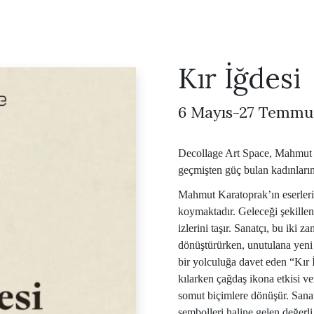
Kır İğdesi
6 Mayıs-27 Temmu
Decollage Art Space, Mahmut Ka
geçmişten güç bulan kadınların 
Mahmut Karatoprak’ın eserleri 
koymaktadır. Geleceği şekillen
izlerini taşır. Sanatçı, bu iki z
dönüştürürken, unutulana yeni b
bir yolculuğa davet eden “Kır 
kılarken çağdaş ikona etkisi ve
somut biçimlere dönüşür. Sanat
sembolleri haline gelen değerli 