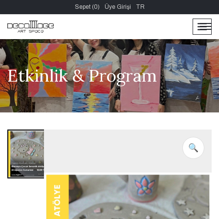
Sepet (0)
Üye Girişi
TR
men
men
Etkinlik & Program
🔍