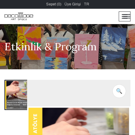
Sepet (0)
Üye Girişi
TR
men
men
Etkinlik & Program
🔍