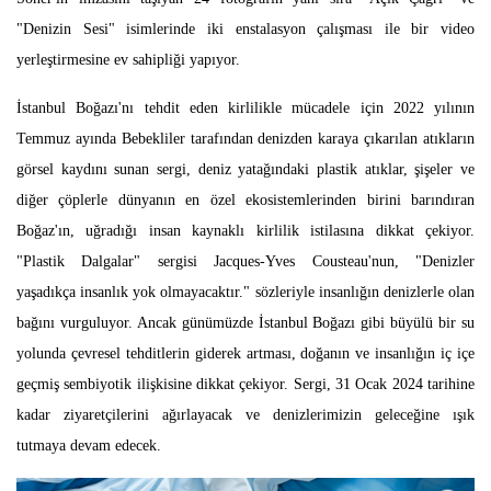
"Denizin Sesi" isimlerinde iki enstalasyon çalışması ile bir video
yerleştirmesine ev sahipliği yapıyor.
İstanbul Boğazı'nı tehdit eden kirlilikle mücadele için 2022 yılının
Temmuz ayında Bebekliler tarafından denizden karaya çıkarılan atıkların
görsel kaydını sunan sergi, deniz yatağındaki plastik atıklar, şişeler ve
diğer çöplerle dünyanın en özel ekosistemlerinden birini barındıran
Boğaz'ın, uğradığı insan kaynaklı kirlilik istilasına dikkat çekiyor.
"Plastik Dalgalar" sergisi Jacques-Yves Cousteau'nun, "Denizler
yaşadıkça insanlık yok olmayacaktır." sözleriyle insanlığın denizlerle olan
bağını vurguluyor. Ancak günümüzde İstanbul Boğazı gibi büyülü bir su
yolunda çevresel tehditlerin giderek artması, doğanın ve insanlığın iç içe
geçmiş sembiyotik ilişkisine dikkat çekiyor. Sergi, 31 Ocak 2024 tarihine
kadar ziyaretçilerini ağırlayacak ve denizlerimizin geleceğine ışık
tutmaya devam edecek.