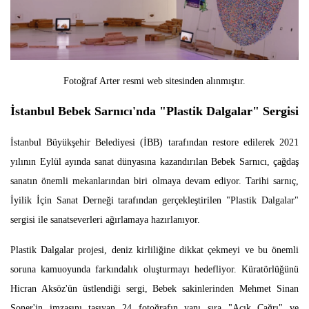
Fotoğraf Arter resmi web sitesinden alınmıştır.
İstanbul Bebek Sarnıcı'nda "Plastik Dalgalar" Sergisi
İstanbul Büyükşehir Belediyesi (İBB) tarafından restore edilerek 2021
yılının Eylül ayında sanat dünyasına kazandırılan Bebek Sarnıcı, çağdaş
sanatın önemli mekanlarından biri olmaya devam ediyor. Tarihi sarnıç,
İyilik İçin Sanat Derneği tarafından gerçekleştirilen "Plastik Dalgalar"
sergisi ile sanatseverleri ağırlamaya hazırlanıyor.
Plastik Dalgalar projesi, deniz kirliliğine dikkat çekmeyi ve bu önemli
soruna kamuoyunda farkındalık oluşturmayı hedefliyor. Küratörlüğünü
Hicran Aksöz'ün üstlendiği sergi, Bebek sakinlerinden Mehmet Sinan
Soner'in imzasını taşıyan 24 fotoğrafın yanı sıra "Açık Çağrı" ve