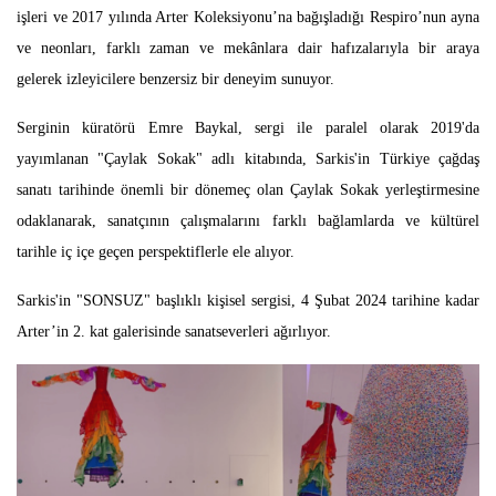
işleri ve 2017 yılında Arter Koleksiyonu’na bağışladığı Respiro’nun ayna
ve neonları, farklı zaman ve mekânlara dair hafızalarıyla bir araya
gelerek izleyicilere benzersiz bir deneyim sunuyor.
Serginin küratörü Emre Baykal, sergi ile paralel olarak 2019'da
yayımlanan "Çaylak Sokak" adlı kitabında, Sarkis'in Türkiye çağdaş
sanatı tarihinde önemli bir dönemeç olan Çaylak Sokak yerleştirmesine
odaklanarak, sanatçının çalışmalarını farklı bağlamlarda ve kültürel
tarihle iç içe geçen perspektiflerle ele alıyor.
Sarkis'in "SONSUZ" başlıklı kişisel sergisi, 4 Şubat 2024 tarihine kadar
Arter’in 2. kat galerisinde sanatseverleri ağırlıyor.