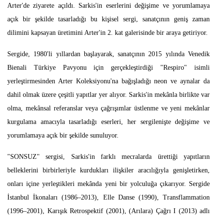
Arter'de ziyarete açıldı. Sarkis'in eserlerini değişime ve yorumlamaya
açık bir şekilde tasarladığı bu kişisel sergi, sanatçının geniş zaman
dilimini kapsayan üretimini Arter'in 2. kat galerisinde bir araya getiriyor.
Sergide, 1980'li yıllardan başlayarak, sanatçının 2015 yılında Venedik
Bienali Türkiye Pavyonu için gerçekleştirdiği "Respiro" isimli
yerleştirmesinden Arter Koleksiyonu'na bağışladığı neon ve aynalar da
dahil olmak üzere çeşitli yapıtlar yer alıyor. Sarkis'in mekânla birlikte var
olma, mekânsal referanslar veya çağrışımlar üstlenme ve yeni mekânlar
kurgulama amacıyla tasarladığı eserleri, her sergilenişte değişime ve
yorumlamaya açık bir şekilde sunuluyor.
"SONSUZ" sergisi, Sarkis'in farklı mecralarda ürettiği yapıtların
belleklerini birbirleriyle kurdukları ilişkiler aracılığıyla genişletirken,
onları içine yerleştikleri mekânda yeni bir yolculuğa çıkarıyor. Sergide
İstanbul İkonaları (1986–2013), Elle Danse (1990), Transflammation
(1996–2001), Karışık Retrospektif (2001), (Arılara) Çağrı I (2013) adlı