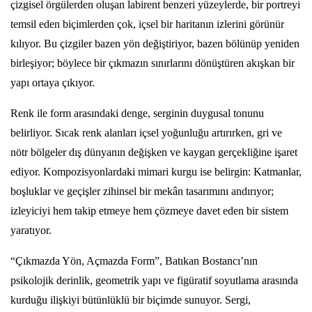
çizgisel örgülerden oluşan labirent benzeri yüzeylerde, bir portreyi
temsil eden biçimlerden çok, içsel bir haritanın izlerini görünür
kılıyor. Bu çizgiler bazen yön değiştiriyor, bazen bölünüp yeniden
birleşiyor; böylece bir çıkmazın sınırlarını dönüştüren akışkan bir
yapı ortaya çıkıyor.
Renk ile form arasındaki denge, serginin duygusal tonunu
belirliyor. Sıcak renk alanları içsel yoğunluğu artırırken, gri ve
nötr bölgeler dış dünyanın değişken ve kaygan gerçekliğine işaret
ediyor. Kompozisyonlardaki mimari kurgu ise belirgin: Katmanlar,
boşluklar ve geçişler zihinsel bir mekân tasarımını andırıyor;
izleyiciyi hem takip etmeye hem çözmeye davet eden bir sistem
yaratıyor.
“Çıkmazda Yön, Açmazda Form”, Batıkan Bostancı’nın
psikolojik derinlik, geometrik yapı ve figüratif soyutlama arasında
kurduğu ilişkiyi bütünlüklü bir biçimde sunuyor. Sergi,