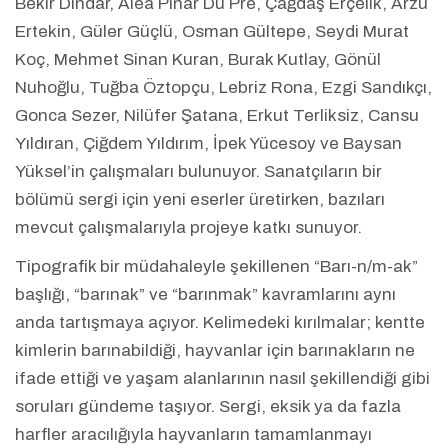
Bekir Dindar, Alea Pınar Du Pre, Çağdaş Erçelik, Arzu
Ertekin, Güler Güçlü, Osman Gültepe, Seydi Murat
Koç, Mehmet Sinan Kuran, Burak Kutlay, Gönül
Nuhoğlu, Tuğba Öztopçu, Lebriz Rona, Ezgi Sandıkçı,
Gonca Sezer, Nilüfer Şatana, Erkut Terliksiz, Cansu
Yıldıran, Çiğdem Yıldırım, İpek Yücesoy ve Baysan
Yüksel’in çalışmaları bulunuyor. Sanatçıların bir
bölümü sergi için yeni eserler üretirken, bazıları
mevcut çalışmalarıyla projeye katkı sunuyor.
Tipografik bir müdahaleyle şekillenen “Barı-n/m-ak”
başlığı, “barınak” ve “barınmak” kavramlarını aynı
anda tartışmaya açıyor. Kelimedeki kırılmalar; kentte
kimlerin barınabildiği, hayvanlar için barınakların ne
ifade ettiği ve yaşam alanlarının nasıl şekillendiği gibi
soruları gündeme taşıyor. Sergi, eksik ya da fazla
harfler aracılığıyla hayvanların tamamlanmayı