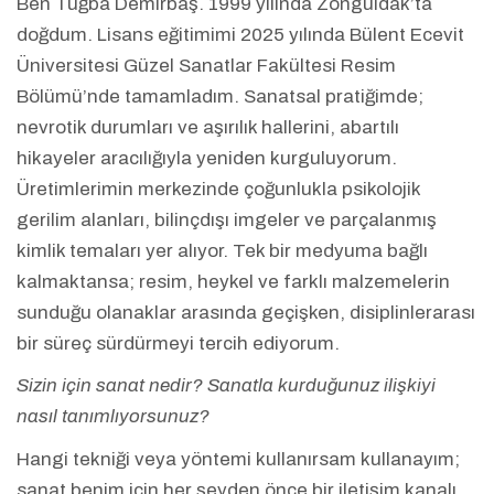
Ben Tuğba Demirbaş. 1999 yılında Zonguldak’ta
doğdum. Lisans eğitimimi 2025 yılında Bülent Ecevit
Üniversitesi Güzel Sanatlar Fakültesi Resim
Bölümü’nde tamamladım. Sanatsal pratiğimde;
nevrotik durumları ve aşırılık hallerini, abartılı
hikayeler aracılığıyla yeniden kurguluyorum.
Üretimlerimin merkezinde çoğunlukla psikolojik
gerilim alanları, bilinçdışı imgeler ve parçalanmış
kimlik temaları yer alıyor. Tek bir medyuma bağlı
kalmaktansa; resim, heykel ve farklı malzemelerin
sunduğu olanaklar arasında geçişken, disiplinlerarası
bir süreç sürdürmeyi tercih ediyorum.
Sizin için sanat nedir? Sanatla kurduğunuz ilişkiyi
nasıl tanımlıyorsunuz?
Hangi tekniği veya yöntemi kullanırsam kullanayım;
sanat benim için her şeyden önce bir iletişim kanalı